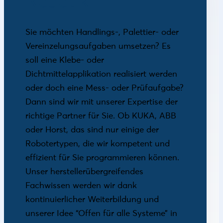
Robotik
Sie möchten Handlings-, Palettier- oder
Vereinzelungsaufgaben umsetzen? Es
soll eine Klebe- oder
Dichtmittelapplikation realisiert werden
oder doch eine Mess- oder Prüfaufgabe?
Dann sind wir mit unserer Expertise der
richtige Partner für Sie. Ob KUKA, ABB
oder Horst, das sind nur einige der
Robotertypen, die wir kompetent und
effizient für Sie programmieren können.
Unser herstellerübergreifendes
Fachwissen werden wir dank
kontinuierlicher Weiterbildung und
unserer Idee “Offen für alle Systeme” in